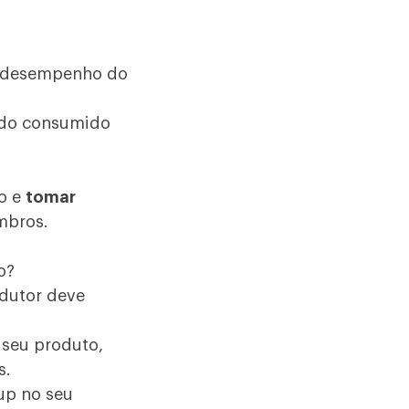
o desempenho do
ndo consumido
o e
tomar
mbros
.
o?
dutor deve
 seu produto,
s.
up no seu