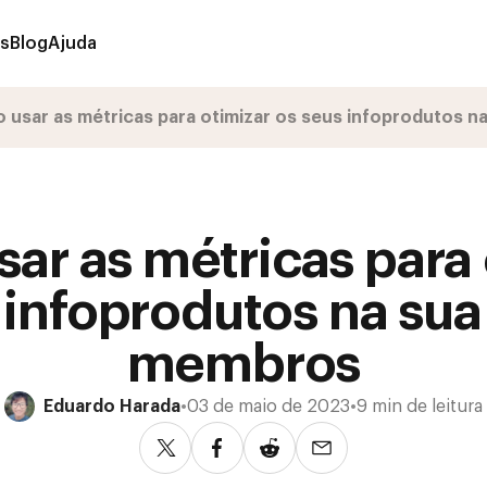
os
Blog
Ajuda
usar as métricas para otimizar os seus infoprodutos n
ar as métricas para 
 infoprodutos na sua
membros
Eduardo Harada
•
03 de maio de 2023
•
9 min de leitura
Compartilhar no Twitter
Compartilhar no Facebook
Compartilhar no Reddit
Compartilhar via e-m