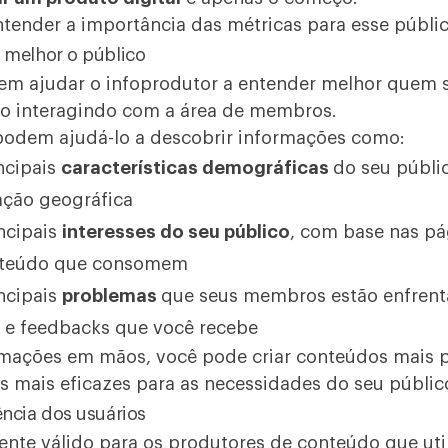
tender a importância das métricas para esse públic
 melhor o público
em ajudar o infoprodutor a entender melhor quem s
ão interagindo com a área de membros.
podem ajudá-lo a descobrir informações como:
ncipais
características demográficas
do seu públi
ação geográfica
ncipais
interesses do seu público
, com base nas pá
onteúdo que consomem
ncipais
problemas
que seus membros estão enfren
 e feedbacks que você recebe
mações em mãos, você pode criar conteúdos mais p
s mais eficazes para as necessidades do seu públic
ência dos usuários
mente válido para os produtores de conteúdo que ut