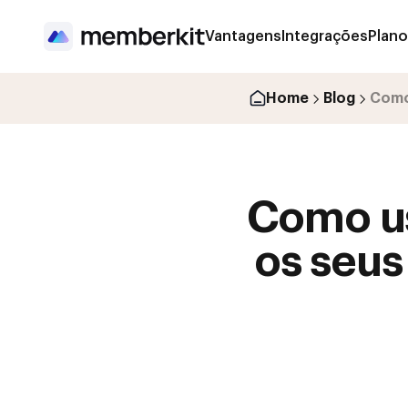
Vantagens
Integrações
Plan
Home
Blog
Como 
Como us
os seus