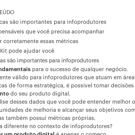
TEÚDO
icas são importantes para infoprodutores
spensáveis que você precisa acompanhar
r corretamente essas métricas
it pode ajudar você
cas são importantes para infoprodutores
undamentais
para o sucesso de qualquer negócio.
mente válido para infoprodutores que atuam em áre
icas de forma estratégica, é possível tomar decisões
ento
do seu produto digital.
álise desses dados que você pode entender melhor o
tunidades de melhoria e alcançar seus objetivos com
das também possui
métricas próprias
.
ia diferente no contexto de infoprodutores?
ar um produto digital
é apenas o começo.