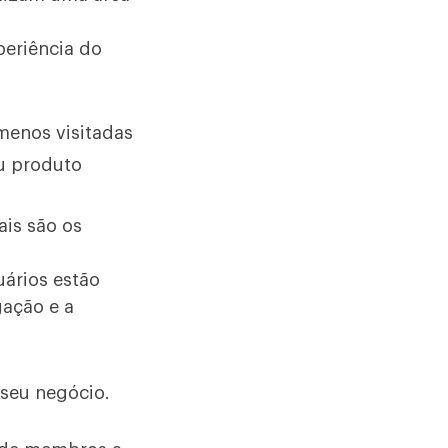
eriência do
menos visitadas
u produto
ais são os
uários estão
gação e a
seu negócio.