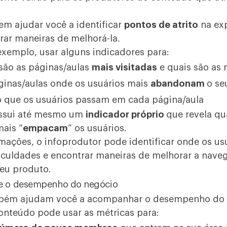
em ajudar você a identificar
pontos de atrito
na exp
rar maneiras de melhorá-la.
exemplo, usar alguns indicadores para:
 são as páginas/aulas
mais visitadas
e quais são as 
áginas/aulas onde os usuários mais
abandonam
o se
o que os usuários passam em cada página/aula
ssui até mesmo um
indicador próprio
que revela qu
ais “
empacam
” os usuários.
ações, o infoprodutor pode identificar onde os us
iculdades e encontrar maneiras de melhorar a nave
seu produto.
re o desempenho do negócio
mbém ajudam você a acompanhar o desempenho do 
onteúdo pode usar as métricas para: