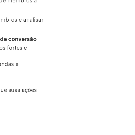
 de membros a
mbros e analisar
 de conversão
s fortes e
vendas e
que suas ações