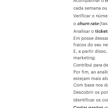
Acompanhar o
n
cada semana ou
Verificar o núm
o
churn rate
(ta
Analisar o
ticke
Em posse dessas 
fracos do seu ne
E, a partir diss
marketing.
Contribui para d
Por fim, ao anal
estejam mais al
Com base nos da
Descobrir os po
Identificar os 
Cortar gastos
q