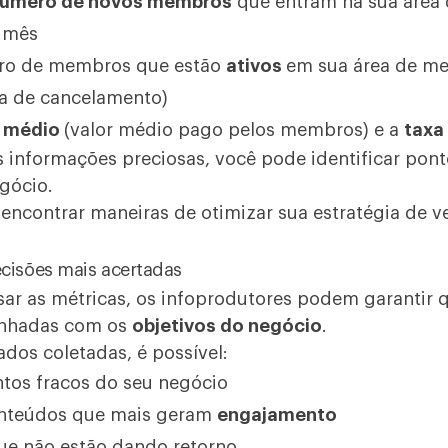
úmero de novos membros
que entram na sua área
 mês
ero de membros que estão
ativos
em sua área de me
xa de cancelamento)
t médio
(valor médio pago pelos membros) e a
taxa
informações preciosas, você pode identificar ponto
gócio.
o, encontrar maneiras de otimizar sua estratégia de 
ecisões mais acertadas
isar as métricas, os infoprodutores podem garantir 
inhadas com os
objetivos do negócio
.
dos coletadas, é possível:
ntos fracos do seu negócio
conteúdos que mais geram
engajamento
ue não estão dando retorno