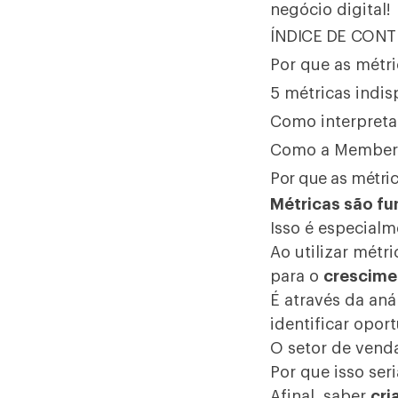
negócio digital!
ÍNDICE DE CON
Por que as métr
5 métricas indi
Como interpreta
Como a MemberK
Por que as métri
Métricas são f
Isso é especial
Ao utilizar métr
para o
crescim
É através da an
identificar opor
O setor de ven
Por que isso ser
Afinal, saber
cri