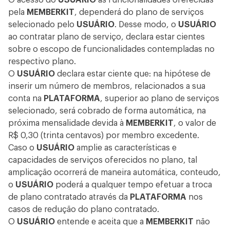
O acesso do
USUÁRIO
às funcionalidades oferecidas
pela
MEMBERKIT
, dependerá do plano de serviços
selecionado pelo
USUÁRIO
. Desse modo, o
USUÁRIO
ao contratar plano de serviço, declara estar cientes
sobre o escopo de funcionalidades contempladas no
respectivo plano.
O
USUÁRIO
declara estar ciente que: na hipótese de
inserir um número de membros, relacionados a sua
conta na
PLATAFORMA
, superior ao plano de serviços
selecionado, será cobrado de forma automática, na
próxima mensalidade devida à
MEMBERKIT
, o valor de
R$ 0,30 (trinta centavos) por membro excedente.
Caso o
USUÁRIO
amplie as características e
capacidades de serviços oferecidos no plano, tal
amplicação ocorrerá de maneira automática, conteudo,
o
USUÁRIO
poderá a qualquer tempo efetuar a troca
de plano contratado através da
PLATAFORMA
nos
casos de redução do plano contratado.
O
USUÁRIO
entende e aceita que a
MEMBERKIT
não