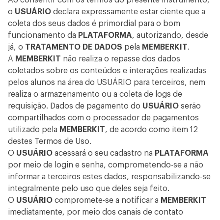
Ao consentir com os termos do presente instrumento,
o
USUÁRIO
declara expressamente estar ciente que a
coleta dos seus dados é primordial para o bom
funcionamento da
PLATAFORMA
, autorizando, desde
já, o
TRATAMENTO DE DADOS
pela
MEMBERKIT
.
A
MEMBERKIT
não realiza o repasse dos dados
coletados sobre os conteúdos e interações realizadas
pelos alunos na área do USUÁRIO para terceiros, nem
realiza o armazenamento ou a coleta de logs de
requisição. Dados de pagamento do
USUÁRIO
serão
compartilhados com o processador de pagamentos
utilizado pela
MEMBERKIT
, de acordo como item 12
destes Termos de Uso.
O
USUÁRIO
acessará o seu cadastro na
PLATAFORMA
por meio de login e senha, comprometendo-se a não
informar a terceiros estes dados, responsabilizando-se
integralmente pelo uso que deles seja feito.
O
USUÁRIO
compromete-se a notificar a
MEMBERKIT
imediatamente, por meio dos canais de contato