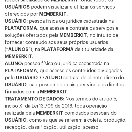
responsabilidade de
MEMBERKIT
, onde todos os
USUÁRIOS
podem visualizar e utilizar os serviços
oferecidos por
MEMBERKIT
.
USUÁRIO:
pessoa física ou jurídica cadastrada na
PLATAFORMA
, que acesse e contrate os serviços e
soluções ofertados pela
MEMBERKIT
, no intuito de
fornecer conteúdo aos seus próprios usuários
(“
ALUNOS
”), na
PLATAFORMA
de titularidade da
MEMBERKIT
.
ALUNO:
pessoa física ou jurídica cadastrada na
PLATAFORMA
, que acesse os conteúdos divulgados
pelo
USUÁRIO
. O
ALUNO
se trata de cliente direto do
USUÁRIO
, não possuindo quaisquer vínculos direitos
firmados com a
MEMBERKIT
.
TRATAMENTO DE DADOS:
Nos termos do artigo 5,
inciso X, da Lei 13.709 de 2018, toda operação
realizada pela
MEMBERKIT
com dados pessoais do
USUÁRIO
, como as que se referem a coleta, produção,
recepção, classificação, utilização, acesso,