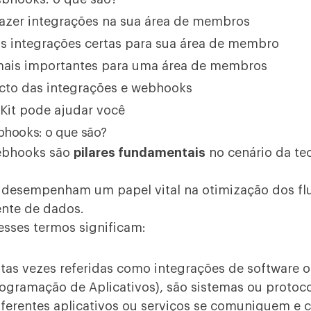
fazer integrações na sua área de membros
s integrações certas para sua área de membro
mais importantes para uma área de membros
to das integrações e webhooks
it pode ajudar você
bhooks: o que são?
webhooks são
pilares fundamentais
no cenário da te
s desempenham um papel vital na otimização dos fl
iente de dados.
esses termos significam:
itas vezes referidas como integrações de software 
rogramação de Aplicativos), são sistemas ou protoc
ferentes aplicativos ou serviços se comuniquem e