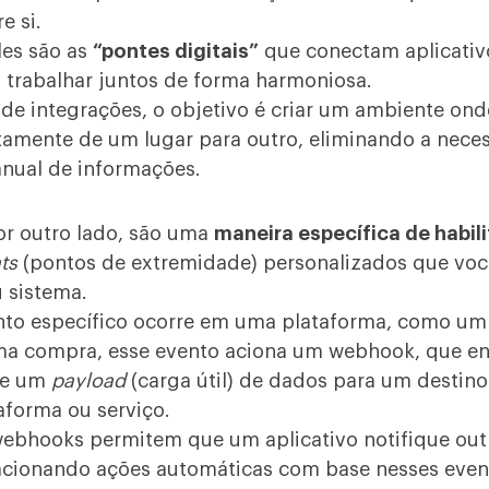
e si.
les são as
“pontes digitais”
que conectam aplicativo
 trabalhar juntos de forma harmoniosa.
de integrações, o objetivo é criar um ambiente on
itamente de um lugar para outro, eliminando a nece
anual de informações.
r outro lado, são uma
maneira específica de habil
ts
(pontos de extremidade) personalizados que voc
u sistema.
o específico ocorre em uma plataforma, como um 
ma compra, esse evento aciona um webhook, que en
te um
payload
(carga útil) de dados para um destino
aforma ou serviço.
ebhooks permitem que um aplicativo notifique out
acionando ações automáticas com base nesses even