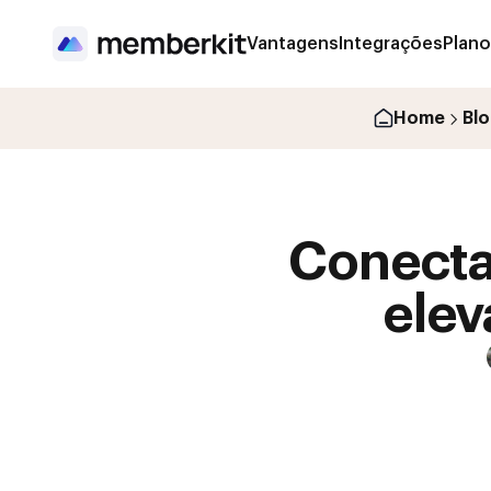
Vantagens
Integrações
Plan
Home
Blo
Conecta
ele