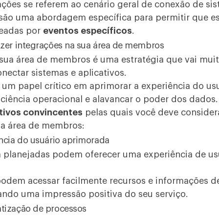
ações se referem ao cenário geral de conexão de si
são uma abordagem específica para permitir que es
eadas por
eventos específicos
.
azer integrações na sua área de membros
 sua área de membros é uma estratégia que vai mui
ectar sistemas e aplicativos.
um papel crítico em aprimorar a experiência do usu
iciência operacional e alavancar o poder dos dados.
ivos convincentes
pelas quais você deve consider
ua área de membros:
ência do usuário aprimorada
 planejadas podem oferecer uma experiência de usu
dem acessar facilmente recursos e informações d
ando uma impressão positiva do seu serviço.
tização de processos