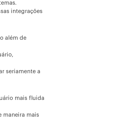
stemas.
sas integrações
to além de
ário,
ar seriamente a
ário mais fluida
e maneira mais