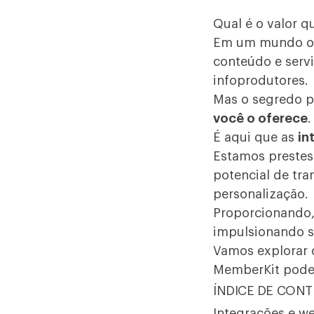
Qual é o valor q
Em um mundo ond
conteúdo e serv
infoprodutores.
Mas o segredo p
você o oferece
.
É aqui que as
in
Estamos preste
potencial de tr
personalização.
Proporcionando,
impulsionando s
Vamos explorar 
MemberKit pode a
ÍNDICE DE CON
Integrações e w