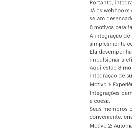
Portanto, integr
Já os webhooks 
sejam desencad
8 motivos para f
A integração de
simplesmente con
Ela desempenha 
impulsionar a ef
Aqui estão 8
mot
integração de s
Motivo 1: Experi
Integrações bem
e coesa.
Seus membros po
conveniente, cri
Motivo 2: Automa