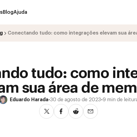
os
Blog
Ajuda
g
Conectando tudo: como integrações elevam sua ár
ndo tudo: como int
vam sua área de mem
Eduardo Harada
•
30 de agosto de 2023
•
9 min de leitur
Compartilhar no Twitter
Compartilhar no Facebook
Compartilhar no Reddit
Compartilhar via e-m