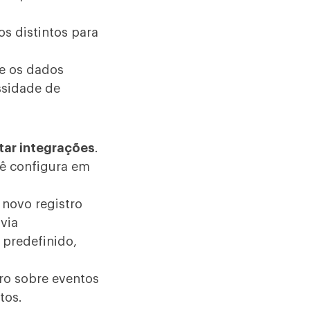
s distintos para
de os dados
ssidade de
itar integrações
.
ê configura em
novo registro
via
 predefinido,
ro sobre eventos
tos.