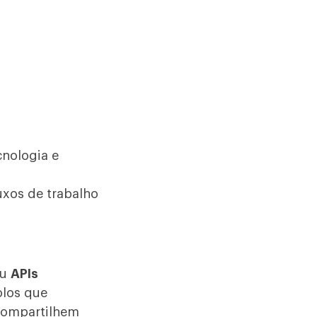
cnologia e
uxos de trabalho
ou
APIs
olos que
 compartilhem