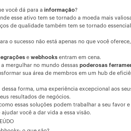
ue você dá para a
informação
?
e esse ativo tem se tornado a moeda mais valiosa
iços de qualidade também tem se tornado essencial
ara o sucesso não está apenas no que você oferece
tegrações
e
webhooks
entram em cena.
s a mergulhar no mundo dessas
poderosas ferrame
ansformar sua
área de membros
em um hub de eficiê
 dessa forma, uma experiência excepcional aos se
eus resultados de negócios.
como essas soluções podem trabalhar a seu favor 
judar você a dar vida a essa visão.
TEÚDO
ebhooks: o que são?