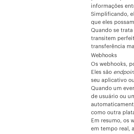
informações entr
Simplificando, e
que eles possam
Quando se trata 
transitem perfe
transferência m
Webhooks
Os webhooks, po
Eles são
endpoin
seu aplicativo o
Quando um event
de usuário ou u
automaticamen
como outra plat
Em resumo, os w
em tempo real, 