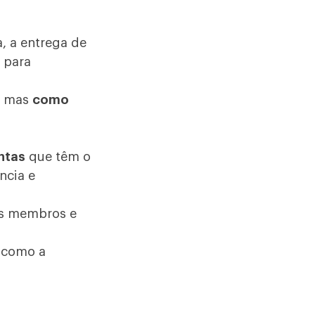
, a entrega de
 para
, mas
como
ntas
que têm o
ncia e
us membros e
e como a