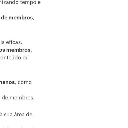
omizando tempo e
o de membros
,
s eficaz.
os membros
,
conteúdo ou
umanos
, como
ea de membros.
à sua área de