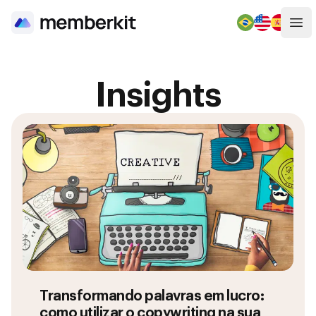
Abr
Insights
Transformando palavras em lucro:
como utilizar o copywriting na sua