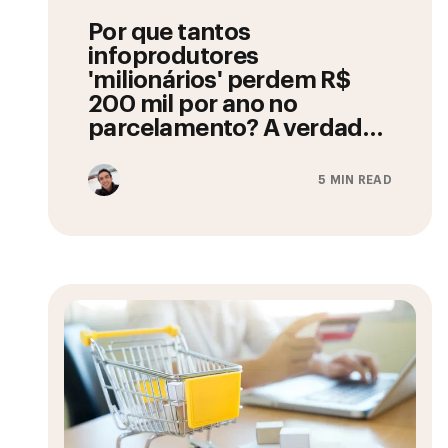
Por que tantos
infoprodutores
'milionários' perdem R$
200 mil por ano no
parcelamento? A verdade
que as plataformas de
pagamento não contam
5 MIN READ