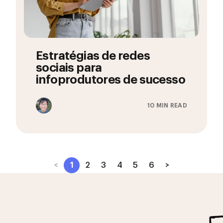
Estratégias de redes
sociais para
infoprodutores de sucesso
10 MIN READ
<
1
2
3
4
5
6
>