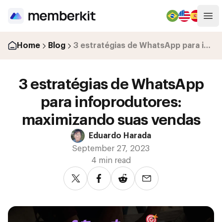
Op
Home
Blog
3 estratégias de WhatsApp para infoprodutores: maximizando suas vendas
3 estratégias de WhatsApp
para infoprodutores:
maximizando suas vendas
Eduardo Harada
September 27, 2023
4 min read
Share on Twitter
Share on Facebook
Share on Reddit
Share via email