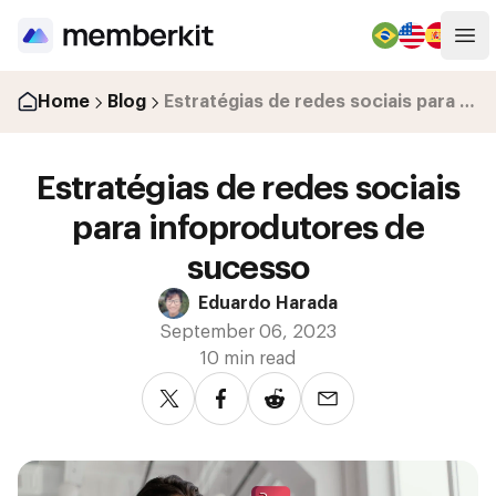
Op
Home
Blog
Estratégias de redes sociais para infoprodutores de sucesso
Estratégias de redes sociais
para infoprodutores de
sucesso
Eduardo Harada
September 06, 2023
10 min read
Share on Twitter
Share on Facebook
Share on Reddit
Share via email